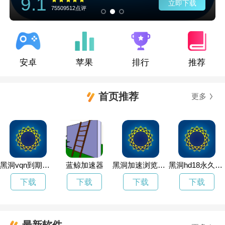
9.1
立即下载
75509512点评
安卓
苹果
排行
推荐
首页推荐
更多
黑洞vqn到期了怎么延长
蓝鲸加速器
黑洞加速浏览器i安卓下载
黑洞hd18永久破解版
下载
下载
下载
下载
最新软件