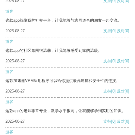
2025-08-27
支持
[0]
反对
[0]
游客
这款app就像我的社交平台，让我能够与志同道合的朋友一起交流。
2025-08-27
支持
[0]
反对
[0]
游客
这款app的社区氛围很温馨，让我能够感受到家的温暖。
2025-08-27
支持
[0]
反对
[0]
游客
这款加速器VPM应用程序可以给你提供最高速度和安全性的连接。
2025-08-27
支持
[0]
反对
[0]
游客
这款app的老师非常专业，教学水平很高，让我能够学到实用的知识。
2025-08-27
支持
[0]
反对
[0]
游客