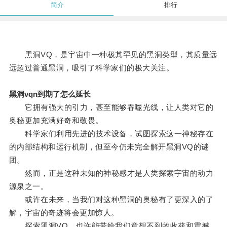
简介
排行
黑洞VQ，是宇宙中一种极其罕见的黑洞类型，其质量远
远超过普通黑洞，吸引了科学家们的极大关注。
黑洞vqn到期了怎么延长
它拥有强大的引力，甚至能够吞噬光线，让人类对它的
奥秘更加充满好奇和敬畏。
科学家们利用先进的技术设备，试图探索这一神秘存在
的内部结构和运行机制，但至今仍未完全解开黑洞VQ的谜
团。
然而，正是这种未知的神秘感才是人类探索宇宙的动力
源泉之一。
或许在未来，当我们对这种黑洞的奥秘有了更深入的了
解，宇宙的奇迹将会更加惊人。
探索黑洞VQ，也许能带给我们意想不到的收获和震撼。