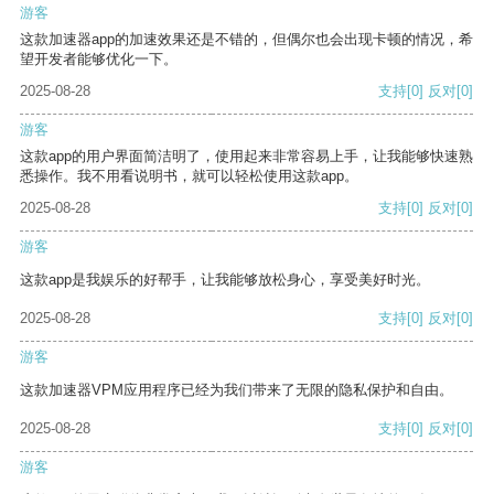
游客
这款加速器app的加速效果还是不错的，但偶尔也会出现卡顿的情况，希
望开发者能够优化一下。
2025-08-28
支持
[0]
反对
[0]
游客
这款app的用户界面简洁明了，使用起来非常容易上手，让我能够快速熟
悉操作。我不用看说明书，就可以轻松使用这款app。
2025-08-28
支持
[0]
反对
[0]
游客
这款app是我娱乐的好帮手，让我能够放松身心，享受美好时光。
2025-08-28
支持
[0]
反对
[0]
游客
这款加速器VPM应用程序已经为我们带来了无限的隐私保护和自由。
2025-08-28
支持
[0]
反对
[0]
游客