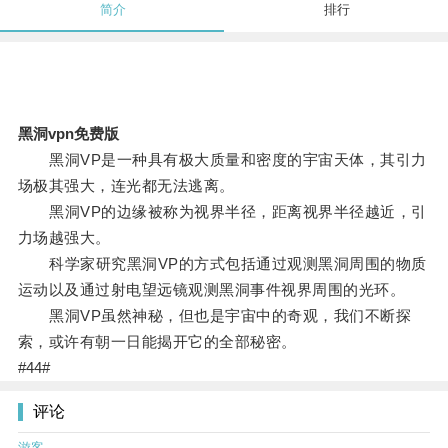
简介
排行
黑洞vpn免费版
黑洞VP是一种具有极大质量和密度的宇宙天体，其引力
场极其强大，连光都无法逃离。
黑洞VP的边缘被称为视界半径，距离视界半径越近，引
力场越强大。
科学家研究黑洞VP的方式包括通过观测黑洞周围的物质
运动以及通过射电望远镜观测黑洞事件视界周围的光环。
黑洞VP虽然神秘，但也是宇宙中的奇观，我们不断探
索，或许有朝一日能揭开它的全部秘密。
#44#
评论
游客