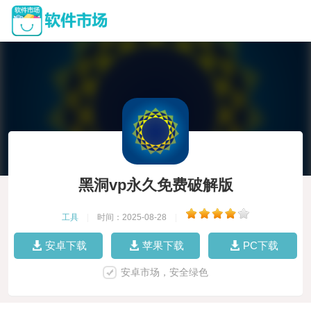
黑洞vp永久免费破解版
工具
|
时间：2025-08-28
|
安卓下载
苹果下载
PC下载
安卓市场，安全绿色