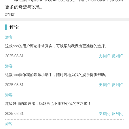
更多的奇迹与发现。
#44#
评论
游客
这款app的用户评论非常真实，可以帮助我做出更准确的选择。
2025-08-31
支持
[0]
反对
[0]
游客
这款app就像我的娱乐小助手，随时随地为我的娱乐提供帮助。
2025-08-31
支持
[0]
反对
[0]
游客
超级好用的加速器，妈妈再也不用担心我的学习啦！
2025-08-31
支持
[0]
反对
[0]
游客